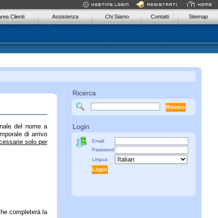
rea Clienti
Assistenza
Chi Siamo
Contatti
Sitemap
Ricerca
enale del nome a
Login
mporale di arrivo
cessarie solo per
Email
Password
Lingua
 che completerà la