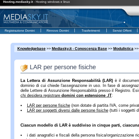
Hosting.mediasky.it
- Hosting windows e linux
Registrazione Domini
Rinnovo Domini
Trasferimenti
Servizi Offerti
Knowledgebase
>>
Mediasky.it - Conoscenza Base
>>
Modulistica
>
LAR per persone fisiche
La Lettera di Assunzione Responsabilità (LAR)
è il document
dominio di cui chiede l'assegnazione in uso. In fase di assegnazi
delle Lettere di Assunzione Responsabilità presso il Registro. Esi
chi desidera registrare
domini con estensione .IT
:
•
LAR
per persone fisiche
(non dotate di partita IVA, come privati
•
LAR
per soggetti diversi dalle persone fisiche
(tutti i soggetti d
Ciascun modello di LAR è suddiviso in cinque parti, ciascun
• i dati anagrafici e fiscali della persona fisica/organizzazione r