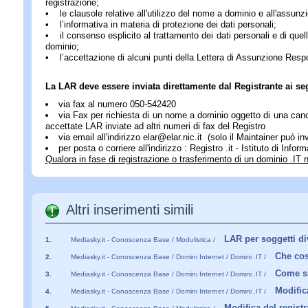
registrazione;
• le clausole relative all'utilizzo del nome a dominio e all'assunzi
• l’informativa in materia di protezione dei dati personali;
• il consenso esplicito al trattamento dei dati personali e di quelli
dominio;
• l’accettazione di alcuni punti della Lettera di Assunzione Respons
La LAR deve essere inviata direttamente dal Registrante ai seg
via fax al numero 050-542420
via Fax per richiesta di un nome a dominio oggetto di una canc
accettate LAR inviate ad altri numeri di fax del Registro
via email all'indirizzo elar@elar.nic.it (solo il Maintainer può i
per posta o corriere all'indirizzo : Registro .it - Istituto di 
Qualora in fase di registrazione o trasferimento di un dominio .IT n
Altri inserimenti simili
LAR per soggetti di
1.
Mediasky.it - Conoscenza Base / Modulistica /
Che cos
2.
Mediasky.it - Conoscenza Base / Domini Internet / Domini .IT /
Come si
3.
Mediasky.it - Conoscenza Base / Domini Internet / Domini .IT /
Modifica
4.
Mediasky.it - Conoscenza Base / Domini Internet / Domini .IT /
Modifica del registr