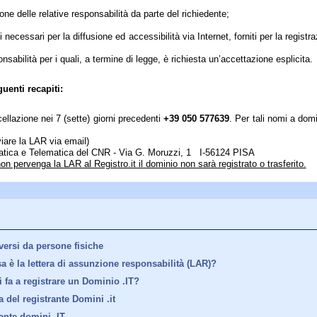
one delle relative responsabilità da parte del richiedente;
 necessari per la diffusione ed accessibilità via Internet, forniti per la regist
abilità per i quali, a termine di legge, è richiesta un’accettazione esplicita.
uenti recapiti:
ellazione nei 7 (sette) giorni precedenti
+39 050 577639
. Per tali nomi a dom
nviare la LAR via email)
Informatica e Telematica del CNR - Via G. Moruzzi, 1 I-56124 PISA
on pervenga la LAR al Registro.it il dominio non sarà registrato o trasferito.
versi da persone fisiche
a è la lettera di assunzione responsabilità (LAR)?
 fa a registrare un Dominio .IT?
 del registrante Domini .it
ante domini .IT