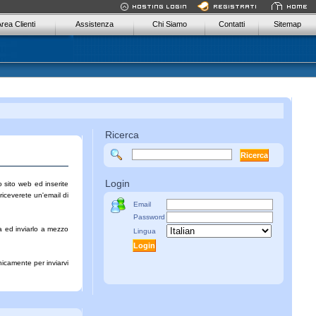
rea Clienti
Assistenza
Chi Siamo
Contatti
Sitemap
Ricerca
Login
o sito web ed inserite
riceverete un'email di
Email
Password
a
ed inviarlo a mezzo
Lingua
nicamente per inviarvi