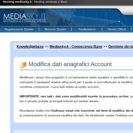
Hosting.mediasky.it
- Hosting windows e linux
Registrazione Domini
Rinnovo Domini
Trasferimenti
Servizi Offerti
Knowledgebase
>>
Mediasky.it - Conoscenza Base
>>
Gestione dei d
Modifica dati anagrafici Account
Modificare i propri dati anagrafici è un'operazione molto semplice e gestibile in 
username e password relative all'account per il quale si vuol effettuare la modifica.
conferma contenente i nuovi dati relativi al vostro account.
IMPORTANTE: non tutti i dati sono modificabili tramite la procedura on-line
: p
fax o servizio postale ai recapiti indicati sul modulo stesso.
Ricordiamo inoltre che
l'indirizzo email che inserirete nel form di modifica dei 
la comunicazione di avvenuta modifica dei dati. Se desiderate variare l'indirizzo ema