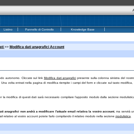
A
Listino
Pannello di Controllo
Knowledge Base
ati
>>
Modifica dati anagrafici Account
modo autonomo. Cliccate sul link
Modifica dati anagrafici
presente sulla colonna sinistra del nostr
 Una volta entrati nella pagina di modifica riempite i campi del form e cliccate sul tasto modifica, 
er la modifica di questi dati sarà necessario compilare l'apposito modulo dalla sezione
modulistic
dati anagrafici non andrà a modificare l'attuale email relativa la vostro account
, ma servirà u
il relativo al vostro account potete farlo compilando il relativo modulo nella sezione
modulistica
.